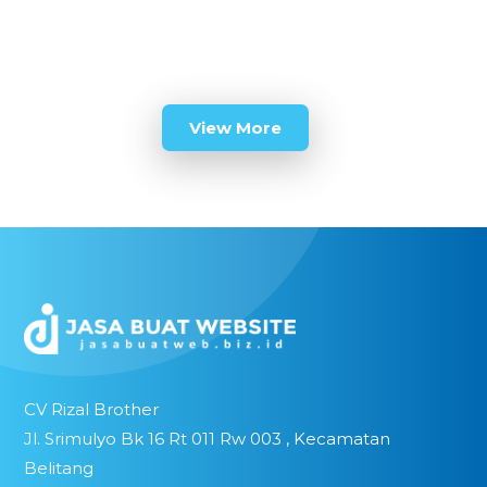
View More
CV Rizal Brother
Jl. Srimulyo Bk 16 Rt 011 Rw 003 , Kecamatan
Belitang