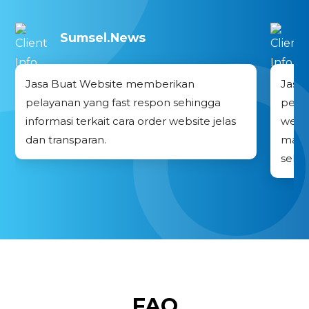
Sumsel.News
Jasa Buat Website memberikan
Jasa
pelayanan yang fast respon sehingga
pend
informasi terkait cara order website jelas
webs
dan transparan.
masuk
sekol
FAQ